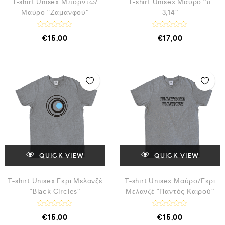
T-shirt Unisex Μπορντώ/
T-shirt Unisex Μαύρο “π
Μαύρο “Ζαμανφού”
3,14”
Β
Β
€
15,00
€
17,00
α
α
θ
θ
μ
μ
ο
ο
λ
λ
ο
ο
γ
γ
ή
ή
θ
θ
η
η
κ
κ
ε
ε
μ
μ
ε
ε
0
0
α
α
π
π
ό
ό
QUICK VIEW
QUICK VIEW
5
5
T-shirt Unisex Γκρι Μελανζέ
T-shirt Unisex Μαύρο/Γκρι
“Black Circles”
Μελανζέ “Παντός Καιρού”
Β
Β
€
15,00
€
15,00
α
α