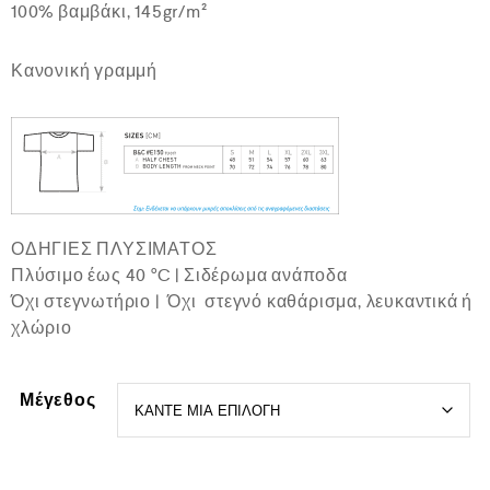
ή
100% βαμβάκι, 145gr/m²
θ
η
κ
Κανονική γραμμή
ε
μ
ε
0
α
π
ό
5
ΟΔΗΓΙΕΣ ΠΛΥΣΙΜΑΤΟΣ
Πλύσιμο έως 40 °C | Σιδέρωμα ανάποδα
Όχι στεγνωτήριο | Όχι στεγνό καθάρισμα, λευκαντικά ή
χλώριο
Μέγεθος