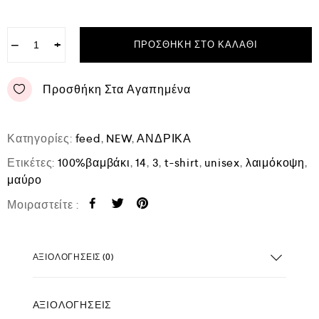
−
+
ΠΡΟΣΘΉΚΗ ΣΤΟ ΚΑΛΆΘΙ
Προσθήκη Στα Αγαπημένα
Κατηγορίες:
feed
,
NEW
,
ΑΝΔΡΙΚΑ
Ετικέτες:
100%βαμβάκι
,
14
,
3
,
t-shirt
,
unisex
,
λαιμόκοψη
,
μαύρο
Μοιραστείτε :
ΑΞΙΟΛΟΓΉΣΕΙΣ (0)
ΑΞΙΟΛΟΓΉΣΕΙΣ