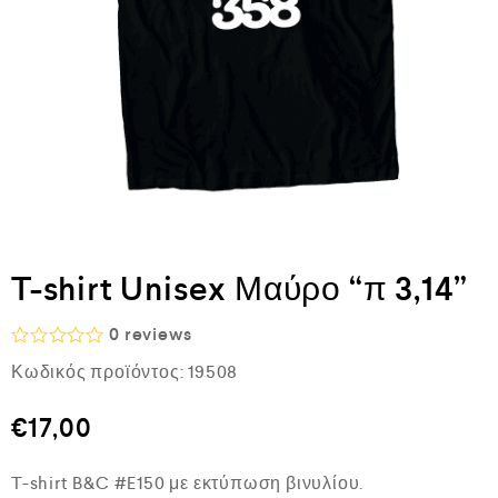
T-shirt Unisex Μαύρο “π 3,14”
0
reviews
Β
Κωδικός προϊόντος:
19508
α
θ
μ
€
17,00
ο
λ
ο
T-shirt B&C #E150 με εκτύπωση βινυλίου.
γ