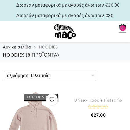
Δωρεάν μεταφορικά με αγορές άνω των €30
Δωρεάν μεταφορικά με αγορές άνω των €30
0
Αρχική σελίδα
HOODIES
HOODIES
(8 ΠΡΟΪΌΝΤΑ)
QUICK VIEW
OUT OF STOCK
OUT OF STOCK
Unisex Hoodie Pistachio
Β
€
27,00
α
θ
μ
ο