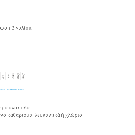
πωση βινυλίου.
ρωμα ανάποδα
γνό καθάρισμα, λευκαντικά ή χλώριο