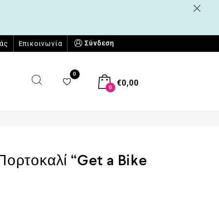
Σύνδεση
μάς
Επικοινωνία
0
€
0,00
0
 Πορτοκαλί “Get a Bike