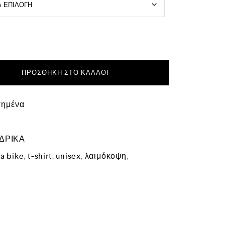
ΠΡΟΣΘΉΚΗ ΣΤΟ ΚΑΛΆΘΙ
πημένα
ΔΡΙΚΑ
 a bike
,
t-shirt
,
unisex
,
λαιμόκοψη
,