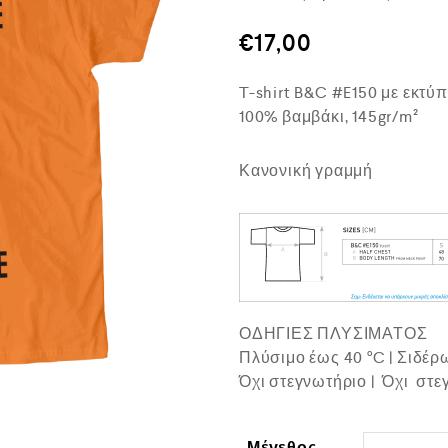
θ
μ
€
17,00
ο
λ
ο
T-shirt B&C #E150 με εκτύ
γ
ή
100% βαμβάκι, 145gr/m²
θ
η
κ
Κανονική γραμμή
ε
μ
ε
0
α
π
ό
5
ΟΔΗΓΙΕΣ ΠΛΥΣΙΜΑΤΟΣ
Πλύσιμο έως 40 °C | Σιδέ
Όχι στεγνωτήριο | Όχι στε
Μέγεθος