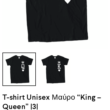
T-shirt Unisex Μαύρο “King –
Queen” |3|