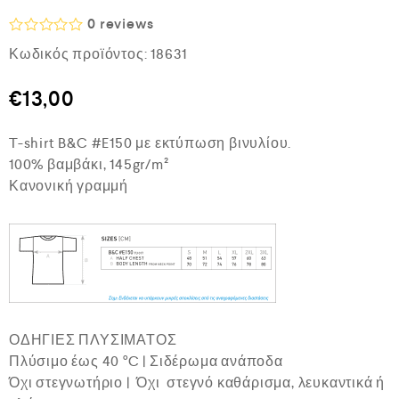
0
reviews
Β
Κωδικός προϊόντος:
18631
α
θ
μ
€
13,00
ο
λ
ο
T-shirt B&C #E150 με εκτύπωση βινυλίου.
γ
ή
100% βαμβάκι, 145gr/m²
θ
Κανονική γραμμή
η
κ
ε
μ
ε
0
α
π
ό
5
ΟΔΗΓΙΕΣ ΠΛΥΣΙΜΑΤΟΣ
Πλύσιμο έως 40 °C | Σιδέρωμα ανάποδα
Όχι στεγνωτήριο | Όχι στεγνό καθάρισμα, λευκαντικά ή