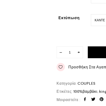
Εκτύπωση
−
+
Προσθήκη Στα Αγα
Κατηγορία:
COUPLES
Ετικέτες:
100%βαμβάκι
,
kin
Μοιραστείτε :