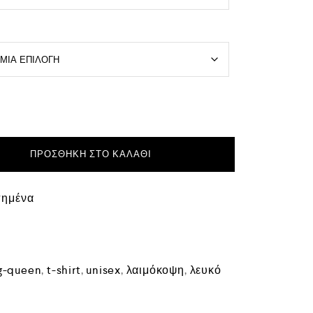
ΠΡΟΣΘΉΚΗ ΣΤΟ ΚΑΛΆΘΙ
πημένα
g-queen
,
t-shirt
,
unisex
,
λαιμόκοψη
,
λευκό