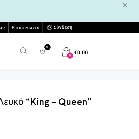
Σύνδεση
μάς
Επικοινωνία
0
€
0,00
0
 Λευκό “King – Queen”