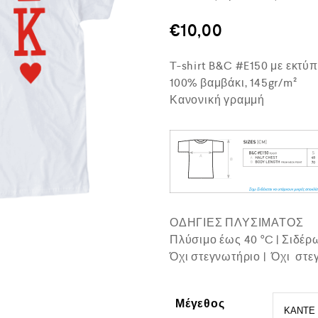
θ
μ
€
10,00
ο
λ
ο
T-shirt B&C #E150 με εκτύ
γ
ή
100% βαμβάκι, 145gr/m²
θ
Κανονική γραμμή
η
κ
ε
μ
ε
0
α
π
ό
5
ΟΔΗΓΙΕΣ ΠΛΥΣΙΜΑΤΟΣ
Πλύσιμο έως 40 °C | Σιδέ
Όχι στεγνωτήριο | Όχι στε
Μέγεθος