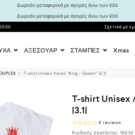
Δωρεάν μεταφορικά με αγορές άνω των €30
Δωρεάν μεταφορικά με αγορές άνω των €30
 20:00
Σχετικά με ε
ΥΧΑ
ΑΞΕΣΟΥΑΡ
ΣΤΑΜΠΕΣ
Xmas
OUPLES
T-shirt Unisex Λευκό “King – Queen” |3.1|
T-shirt Unisex
|3.1|
0
reviews
Β
Κωδικός προϊόντος:
18634
α