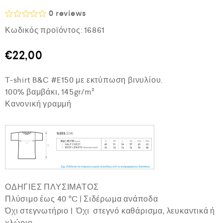
0
reviews
Β
Κωδικός προϊόντος:
16861
α
θ
μ
€
22,00
ο
λ
ο
T-shirt B&C #E150 με εκτύπωση βινυλίου.
γ
ή
100% βαμβάκι, 145gr/m²
θ
Κανονική γραμμή
η
κ
ε
μ
ε
0
α
π
ό
5
ΟΔΗΓΙΕΣ ΠΛΥΣΙΜΑΤΟΣ
Πλύσιμο έως 40 °C | Σιδέρωμα ανάποδα
Όχι στεγνωτήριο | Όχι στεγνό καθάρισμα, λευκαντικά ή
χλώριο