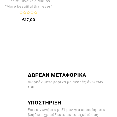
T-shirt Γυναικείο Μαύρο
“More beautiful than ever”
Β
€
17,00
α
θ
μ
ο
λ
ο
γ
ή
θ
η
κ
ε
μ
ε
0
α
ΔΩΡΕΑΝ ΜΕΤΑΦΟΡΙΚΑ
π
ό
Δωρεάν μεταφορικά με αγορές άνω των
5
€30
ΥΠΟΣΤΗΡΙΞΗ
Επικοινωνήστε μαζί μας για οποιαδήποτε
βοήθεια χρειάζεστε με το σχέδιό σας