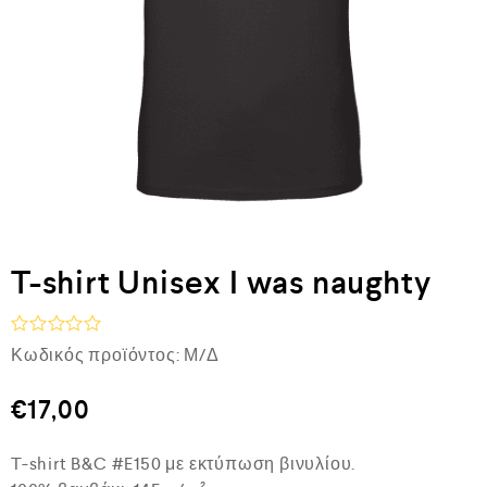
T-shirt Unisex I was naughty
Β
Κωδικός προϊόντος:
Μ/Δ
α
θ
μ
€
17,00
ο
λ
ο
T-shirt B&C #E150 με εκτύπωση βινυλίου.
γ