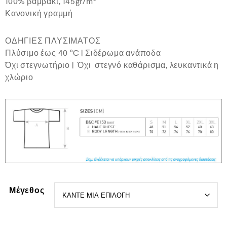
100% βαμβάκι, 145gr/m²
ή
θ
Κανονική γραμμή
η
κ
ε
ΟΔΗΓΙΕΣ ΠΛΥΣΙΜΑΤΟΣ
μ
ε
Πλύσιμο έως 40 °C | Σιδέρωμα ανάποδα
0
Όχι στεγνωτήριο | Όχι στεγνό καθάρισμα, λευκαντικά η
α
χλώριο
π
ό
5
Μέγεθος