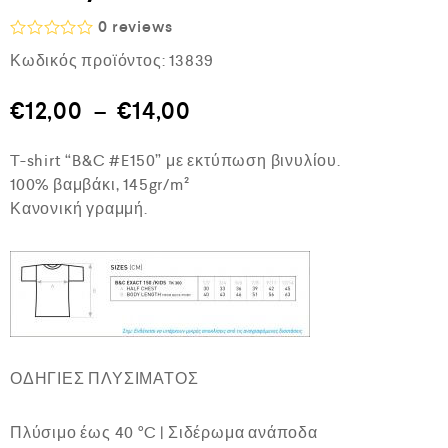
0
reviews
Β
Κωδικός προϊόντος:
13839
α
θ
μ
€
12,00
–
€
14,00
ο
λ
ο
T-shirt “B&C #E150” με εκτύπωση βινυλίου.
γ
ή
100% βαμβάκι, 145gr/m²
θ
Κανονική γραμμή.
η
κ
ε
μ
ε
0
α
π
ό
5
ΟΔΗΓΙΕΣ ΠΛΥΣΙΜΑΤΟΣ
Πλύσιμο έως 40 °C | Σιδέρωμα ανάποδα