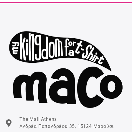
The Mall Athens
Ανδρέα Παπανδρέου 35, 15124 Μαρούσι