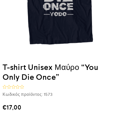
T-shirt Unisex Μαύρο “You
Only Die Once”
Β
Κωδικός προϊόντος:
1573
α
θ
μ
€
17,00
ο
λ