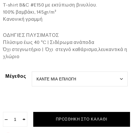
ο
T-shirt B&C #E150 με εκτύπωση βινυλίου.
γ
100% βαμβάκι, 145gr/m²
ή
θ
Κανονική γραμμή
η
κ
ε
ΟΔΗΓΙΕΣ ΠΛΥΣΙΜΑΤΟΣ
μ
ε
Πλύσιμο έως 40 °C | Σιδέρωμα ανάποδα
0
Όχι στεγνωτήριο | Όχι στεγνό καθάρισμα,λευκαντικά η
α
χλώριο
π
ό
5
Μέγεθος
−
+
ΠΡΟΣΘΉΚΗ ΣΤΟ ΚΑΛΆΘΙ