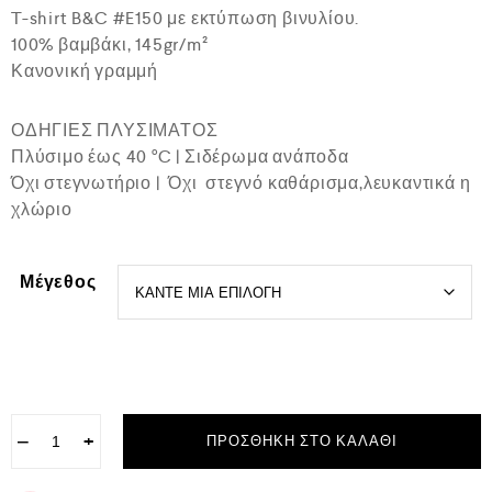
ο
T-shirt B&C #E150 με εκτύπωση βινυλίου.
γ
100% βαμβάκι, 145gr/m²
ή
θ
Κανονική γραμμή
η
κ
ε
ΟΔΗΓΙΕΣ ΠΛΥΣΙΜΑΤΟΣ
μ
ε
Πλύσιμο έως 40 °C | Σιδέρωμα ανάποδα
0
Όχι στεγνωτήριο | Όχι στεγνό καθάρισμα,λευκαντικά η
α
χλώριο
π
ό
5
Μέγεθος
−
+
ΠΡΟΣΘΉΚΗ ΣΤΟ ΚΑΛΆΘΙ