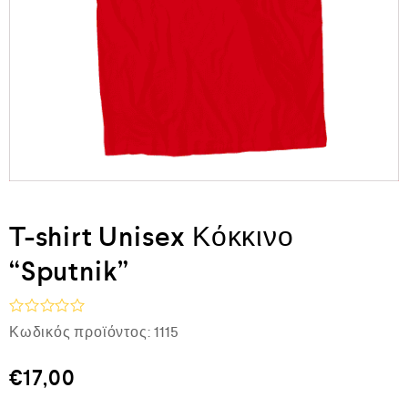
T-shirt Unisex Κόκκινο
“Sputnik”
Β
Κωδικός προϊόντος:
1115
α
θ
μ
€
17,00
ο
λ