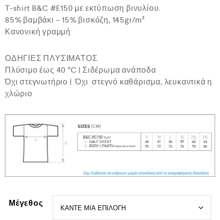
ο
T-shirt B&C #E150 με εκτύπωση βινυλίου.
γ
85% βαμβάκι – 15% βισκόζη, 145gr/m²
ή
θ
Κανονική γραμμή
η
κ
ε
ΟΔΗΓΙΕΣ ΠΛΥΣΙΜΑΤΟΣ
μ
ε
Πλύσιμο έως 40 °C | Σιδέρωμα ανάποδα
0
Όχι στεγνωτήριο | Όχι στεγνό καθάρισμα, λευκαντικά η
α
χλώριο
π
ό
5
Μέγεθος