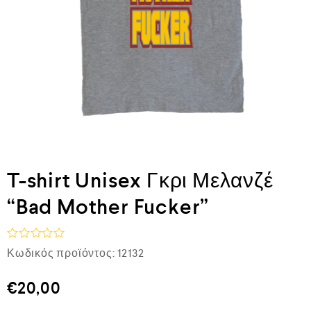
T-shirt Unisex Γκρι Μελανζέ
“Bad Mother Fucker”
Β
Κωδικός προϊόντος:
12132
α
θ
μ
€
20,00
ο
λ