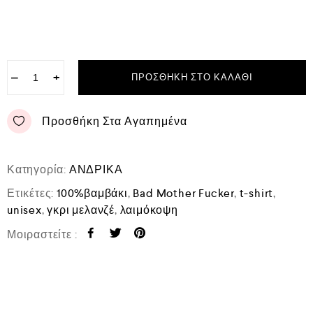
−
+
ΠΡΟΣΘΉΚΗ ΣΤΟ ΚΑΛΆΘΙ
Προσθήκη Στα Αγαπημένα
Κατηγορία:
ΑΝΔΡΙΚΑ
Ετικέτες:
100%βαμβάκι
,
Bad Mother Fucker
,
t-shirt
,
unisex
,
γκρι μελανζέ
,
λαιμόκοψη
Μοιραστείτε :