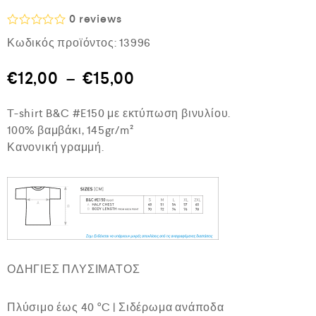
0
reviews
Β
Κωδικός προϊόντος:
13996
α
θ
μ
€
12,00
–
€
15,00
ο
λ
ο
T-shirt B&C #E150 με εκτύπωση βινυλίου.
γ
ή
100% βαμβάκι, 145gr/m²
θ
Κανονική γραμμή.
η
κ
ε
μ
ε
0
α
π
ό
5
ΟΔΗΓΙΕΣ ΠΛΥΣΙΜΑΤΟΣ
Πλύσιμο έως 40 °C | Σιδέρωμα ανάποδα