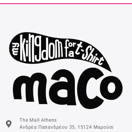
The Mall Athens
Ανδρέα Παπανδρέου 35, 15124 Μαρούσι