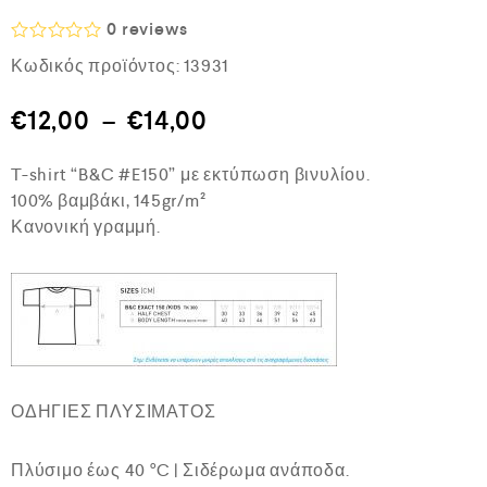
0
reviews
Β
Κωδικός προϊόντος:
13931
α
θ
μ
€
12,00
–
€
14,00
ο
λ
ο
T-shirt “B&C #E150” με εκτύπωση βινυλίου.
γ
ή
100% βαμβάκι, 145gr/m²
θ
Κανονική γραμμή.
η
κ
ε
μ
ε
0
α
π
ό
5
ΟΔΗΓΙΕΣ ΠΛΥΣΙΜΑΤΟΣ
Πλύσιμο έως 40 °C | Σιδέρωμα ανάποδα.