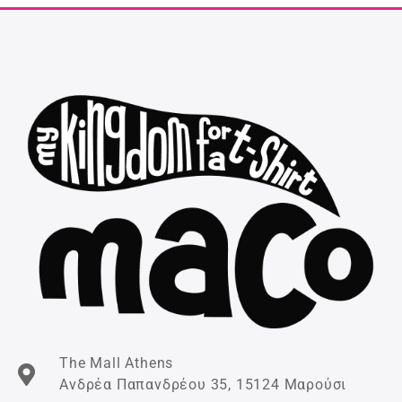
The Mall Athens
Ανδρέα Παπανδρέου 35, 15124 Μαρούσι