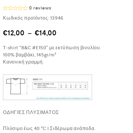
0
reviews
Β
Κωδικός προϊόντος:
13946
α
θ
μ
€
12,00
–
€
14,00
ο
λ
ο
T-shirt “B&C #E150” με εκτύπωση βινυλίου.
γ
ή
100% βαμβάκι, 145gr/m²
θ
Κανονική γραμμή.
η
κ
ε
μ
ε
0
α
π
ό
5
ΟΔΗΓΙΕΣ ΠΛΥΣΙΜΑΤΟΣ
Πλύσιμο έως 40 °C | Σιδέρωμα ανάποδα.