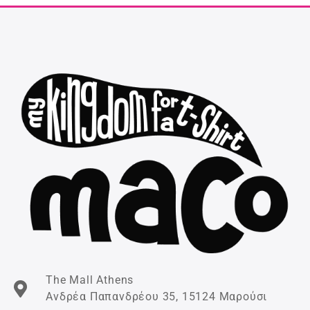
The Mall Athens
Ανδρέα Παπανδρέου 35, 15124 Μαρούσι