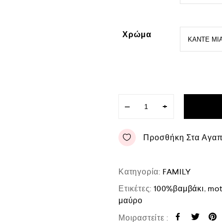
Χρώμα
−
+
Προσθήκη Στα Αγα
Κατηγορία:
FAMILY
Ετικέτες:
100%βαμβάκι
,
mot
μαύρο
Μοιραστείτε :