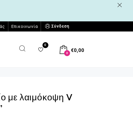
Σύνδεση
μάς
Επικοινωνία
0
€
0,00
0
είο με λαιμόκοψη V
”