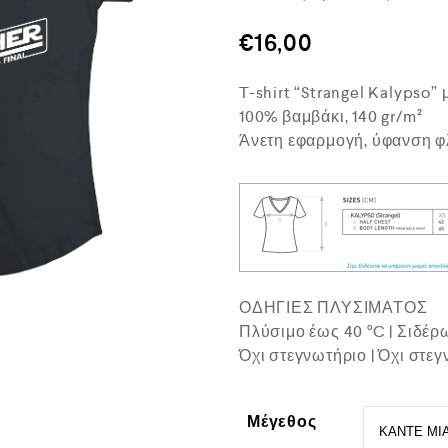
θ
μ
€
16,00
ο
λ
ο
T-shirt “Strangel Kalypso”
γ
ή
100% βαμβάκι, 140 gr/m²
θ
Άνετη εφαρμογή, ύφανση φ
η
κ
ε
μ
ε
0
α
π
ό
5
ΟΔΗΓΙΕΣ ΠΛΥΣΙΜΑΤΟΣ
Πλύσιμο έως 40 °C | Σιδέ
Όχι στεγνωτήριο | Όχι στεγ
Μέγεθος