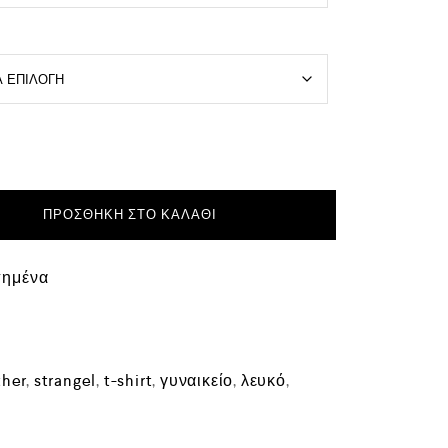
ΠΡΟΣΘΉΚΗ ΣΤΟ ΚΑΛΆΘΙ
πημένα
her
,
strangel
,
t-shirt
,
γυναικείο
,
λευκό
,