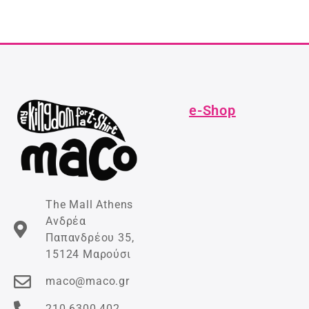
e-Shop
The Mall Athens
Ανδρέα
Παπανδρέου 35,
15124 Μαρούσι
maco@maco.gr
210 6300 402