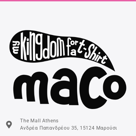
The Mall Athens
Ανδρέα Παπανδρέου 35, 15124 Μαρούσι