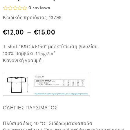
0
reviews
Β
Κωδικός προϊόντος:
13799
α
θ
μ
€
12,00
–
€
15,00
ο
λ
ο
T-shirt “B&C #E150” με εκτύπωση βινυλίου.
γ
ή
100% βαμβάκι, 145gr/m²
θ
Κανονική γραμμή.
η
κ
ε
μ
ε
0
α
π
ό
5
ΟΔΗΓΙΕΣ ΠΛΥΣΙΜΑΤΟΣ
Πλύσιμο έως 40 °C | Σιδέρωμα ανάποδα