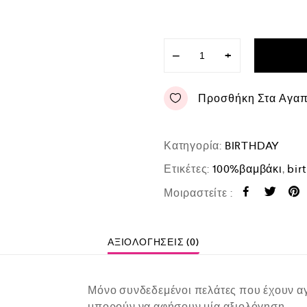
−
+
Προσθήκη Στα Αγα
Κατηγορία:
BIRTHDAY
Ετικέτες:
100%βαμβάκι
,
bir
Μοιραστείτε :
ΑΞΙΟΛΟΓΉΣΕΙΣ (0)
Μόνο συνδεδεμένοι πελάτες που έχουν αγ
μπορούν να αφήσουν μία αξιολόγηση.