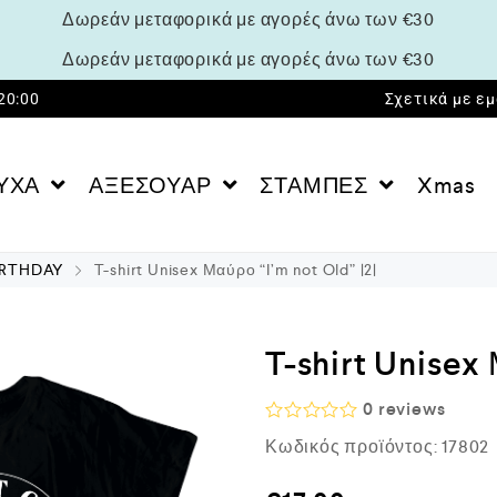
Δωρεάν μεταφορικά με αγορές άνω των €30
Δωρεάν μεταφορικά με αγορές άνω των €30
 20:00
Σχετικά με ε
ΥΧΑ
ΑΞΕΣΟΥΑΡ
ΣΤΑΜΠΕΣ
Xmas
IRTHDAY
T-shirt Unisex Μαύρο “I’m not Old” |2|
T-shirt Unisex 
0
reviews
Β
Κωδικός προϊόντος:
17802
α
θ
μ