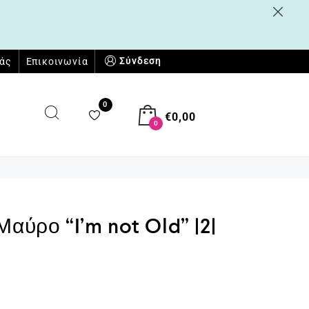
Σύνδεση
μάς
Επικοινωνία
0
€
0,00
0
Μαύρο “I’m not Old” |2|