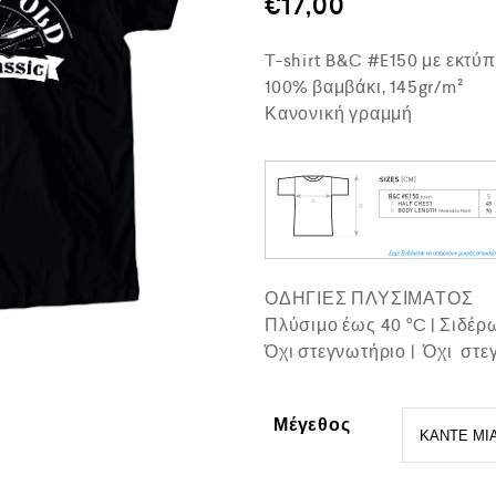
€
17,00
ο
λ
ο
T-shirt B&C #E150 με εκτύ
γ
ή
100% βαμβάκι, 145gr/m²
θ
Κανονική γραμμή
η
κ
ε
μ
ε
0
α
π
ό
5
ΟΔΗΓΙΕΣ ΠΛΥΣΙΜΑΤΟΣ
Πλύσιμο έως 40 °C | Σιδέ
Όχι στεγνωτήριο | Όχι στε
Μέγεθος