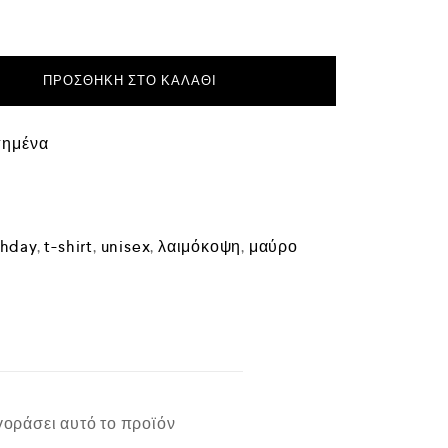
ΠΡΟΣΘΉΚΗ ΣΤΟ ΚΑΛΆΘΙ
πημένα
thday
,
t-shirt
,
unisex
,
λαιμόκοψη
,
μαύρο
οράσει αυτό το προϊόν