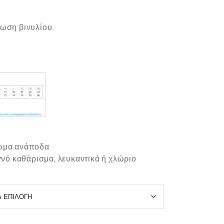
πωση βινυλίου.
ρωμα ανάποδα
γνό καθάρισμα, λευκαντικά ή χλώριο