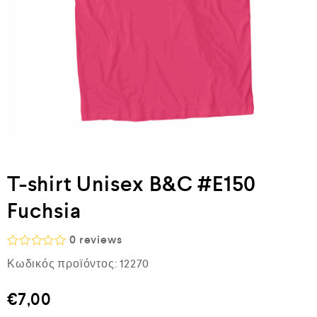
T-shirt Unisex B&C #E150
Fuchsia
0
reviews
Β
Κωδικός προϊόντος:
12270
α
θ
μ
€
7,00
ο
λ