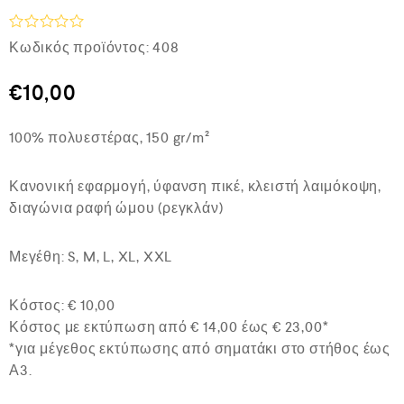
Β
Κωδικός προϊόντος:
408
α
θ
μ
€
10,00
ο
λ
ο
100% πολυεστέρας, 150 gr/m²
γ
ή
θ
Κανονική εφαρμογή, ύφανση πικέ, κλειστή λαιμόκοψη,
η
κ
διαγώνια ραφή ώμου (ρεγκλάν)
ε
μ
ε
Μεγέθη: S, M, L, XL, XXL
0
α
π
Κόστος: € 10,00
ό
5
Κόστος με εκτύπωση από € 14,00 έως € 23,00*
*για μέγεθος εκτύπωσης από σηματάκι στο στήθος έως
Α3.