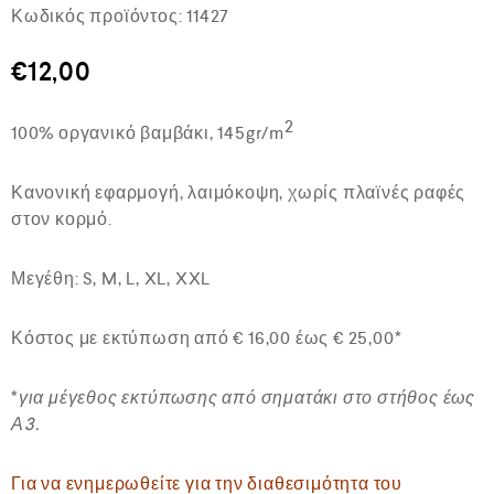
Β
Κωδικός προϊόντος:
11427
α
θ
μ
€
12,00
ο
λ
ο
2
100% οργανικό βαμβάκι, 145gr/m
γ
ή
θ
η
Κανονική εφαρμογή, λαιμόκοψη, χωρίς πλαϊνές ραφές
κ
στον κορμό.
ε
μ
ε
Μεγέθη: S, M, L, XL, XXL
0
α
π
Κόστος με εκτύπωση από € 16,00 έως € 25,00*
ό
5
*
για μέγεθος εκτύπωσης από σηματάκι στο στήθος έως
Α3.
Για να ενημερωθείτε για την διαθεσιμότητα του