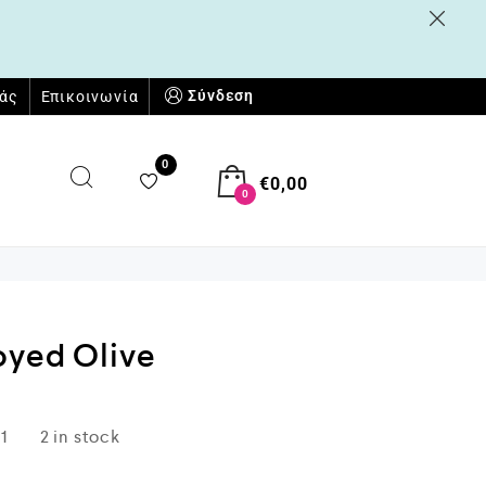
Σύνδεση
μάς
Επικοινωνία
0
€
0,00
0
oyed Olive
1
2 in stock