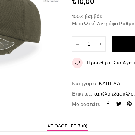
€
10,00
ο
λ
ο
100% βαμβάκι
γ
ή
Μεταλλική Αγκράφα Ρύθμι
θ
η
κ
ε
−
+
μ
ε
0
Προσθήκη Στα Αγα
α
π
ό
5
Κατηγορία:
ΚΑΠΕΛΑ
Ετικέτες:
καπέλο εξάφυλλο
Μοιραστείτε :
ΑΞΙΟΛΟΓΉΣΕΙΣ (0)