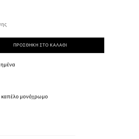
σης
ΠΡΟΣΘΉΚΗ ΣΤΟ ΚΑΛΆΘΙ
πημένα
,
καπέλο μονόχρωμο