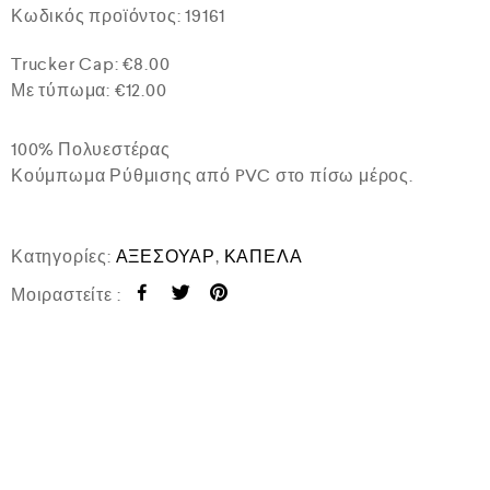
Β
Κωδικός προϊόντος:
19161
α
θ
Trucker Cap: €8.00
μ
ο
Με τύπωμα: €12.00
λ
ο
γ
100% Πολυεστέρας
ή
θ
Κούμπωμα Ρύθμισης από PVC στο πίσω μέρος.
η
κ
ε
μ
Κατηγορίες:
ΑΞΕΣΟΥΑΡ
,
ΚΑΠΕΛΑ
ε
0
Μοιραστείτε :
α
π
ό
5