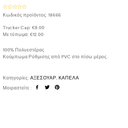
Β
Κωδικός προϊόντος:
18666
α
θ
Trucker Cap: €8.00
μ
ο
Με τύπωμα: €12.00
λ
ο
γ
100% Πολυεστέρας
ή
θ
Κούμπωμα Ρύθμισης από PVC στο πίσω μέρος.
η
κ
ε
μ
Κατηγορίες:
ΑΞΕΣΟΥΑΡ
,
ΚΑΠΕΛΑ
ε
0
Μοιραστείτε :
α
π
ό
5