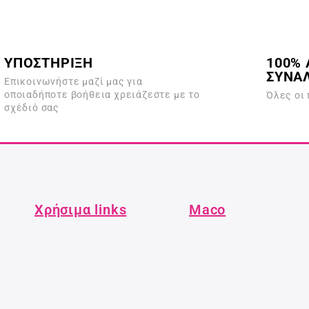
η
ε
κ
μ
ε
ε
μ
0
ε
α
0
π
α
ΥΠΟΣΤΗΡΙΞΗ
100% 
ό
π
5
ΣΥΝΑ
ό
Επικοινωνήστε μαζί μας για
5
οποιαδήποτε βοήθεια χρειάζεστε με το
Όλες οι
σχέδιό σας
Χρήσιμα links
Maco