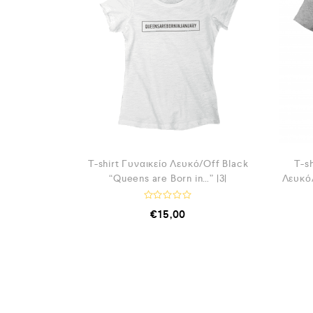
T-shirt Γυναικείο Λευκό/Off Black
T-s
“Queens are Born in…” |3|
Λευκό
Β
€
15,00
α
θ
μ
ο
λ
ο
γ
ή
θ
η
κ