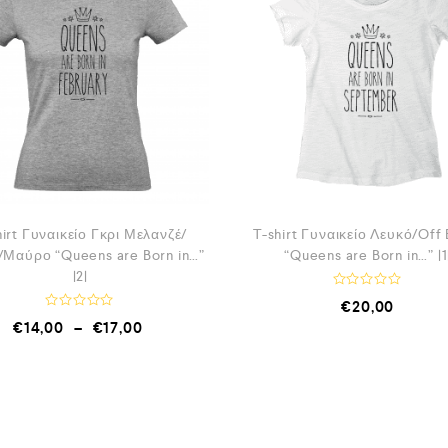
hirt Γυναικείο Γκρι Μελανζέ/
T-shirt Γυναικείο Λευκό/Off 
/Μαύρο “Queens are Born in…”
“Queens are Born in…” |1
|2|
Β
€
20,00
α
Β
€
14,00
–
€
17,00
θ
α
μ
θ
ο
μ
λ
ο
ο
λ
γ
ο
ή
γ
θ
ή
η
θ
κ