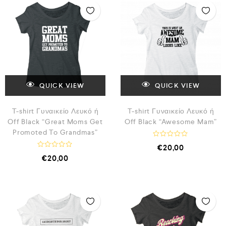
ο
ο
γ
γ
ή
ή
θ
θ
η
η
κ
κ
ε
ε
μ
μ
ε
ε
0
0
α
α
π
π
ό
ό
QUICK VIEW
QUICK VIEW
5
5
T-shirt Γυναικείο Λευκό ή
T-shirt Γυναικείο Λευκό ή
Off Black “Great Moms Get
Off Black “Awesome Mam”
Promoted To Grandmas”
Β
€
20,00
α
Β
€
20,00
θ
α
μ
θ
ο
μ
λ
ο
ο
λ
γ
ο
ή
γ
θ
ή
η
θ
κ
η
ε