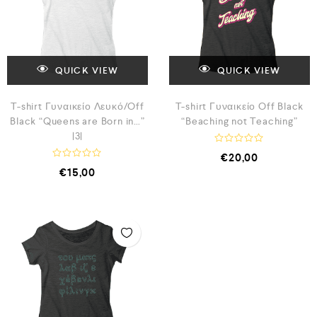
κ
μ
ε
ε
μ
0
ε
α
0
π
α
ό
π
5
ό
QUICK VIEW
QUICK VIEW
5
T-shirt Γυναικείο Λευκό/Off
T-shirt Γυναικείο Off Black
Black “Queens are Born in…”
“Beaching not Teaching”
|3|
Β
€
20,00
α
Β
€
15,00
θ
α
μ
θ
ο
μ
λ
ο
ο
λ
γ
ο
ή
γ
θ
ή
η
θ
κ
η
ε
κ
μ
ε
ε
μ
0
ε
α
0
π