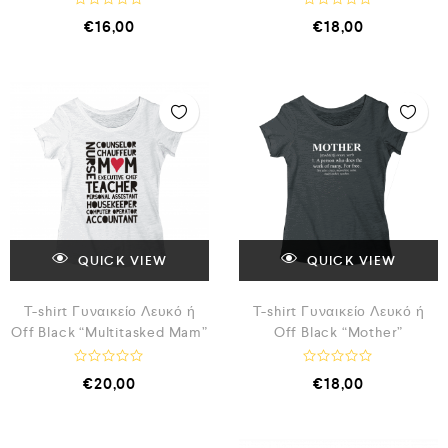
Β
Β
€
16,00
€
18,00
α
α
θ
θ
μ
μ
ο
ο
λ
λ
ο
ο
γ
γ
ή
ή
θ
θ
η
η
κ
κ
ε
ε
μ
μ
ε
ε
0
0
α
α
π
π
ό
ό
QUICK VIEW
QUICK VIEW
5
5
T-shirt Γυναικείο Λευκό ή
T-shirt Γυναικείο Λευκό ή
Off Black “Multitasked Mam”
Off Black “Mother”
Β
Β
€
20,00
€
18,00
α
α
θ
θ
μ
μ
ο
ο
λ
λ