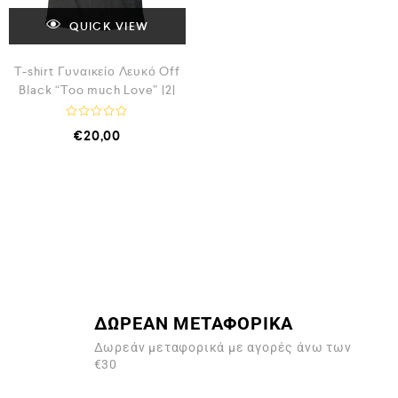
α
ό
π
5
ό
QUICK VIEW
5
T-shirt Γυναικείο Λευκό Off
Black “Too much Love” |2|
Β
€
20,00
α
θ
μ
ο
λ
ο
γ
ή
θ
η
κ
ε
μ
ε
0
α
ΔΩΡΕΑΝ ΜΕΤΑΦΟΡΙΚΑ
π
ό
Δωρεάν μεταφορικά με αγορές άνω των
5
€30