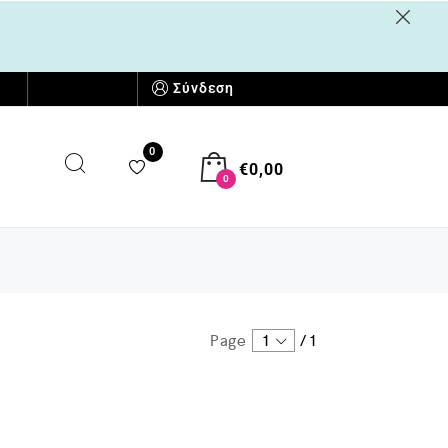
Σύνδεση
μάς
Επικοινωνία
0
€
0,00
0
Page
1
/
1