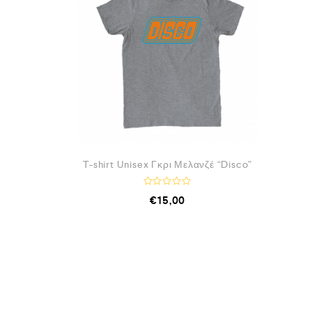
T-shirt Unisex Γκρι Μελανζέ “Disco”
Β
€
15,00
α
θ
μ
ο
λ
ο
γ
ή
θ
η
κ
ε
μ