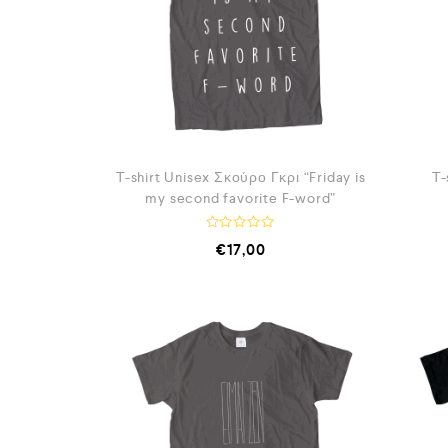
0
α
π
ό
5
T-shirt Unisex Σκούρο Γκρι “Friday is
T-
my second favorite F-word”
Β
€
17,00
α
θ
μ
ο
λ
ο
γ
ή
θ
η
κ
ε
μ
ε
0