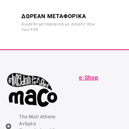
ό
5
ΔΩΡΕΑΝ ΜΕΤΑΦΟΡΙΚΑ
Δωρεάν μεταφορικά με αγορές άνω
των €30
e-Shop
The Mall Athens
Ανδρέα