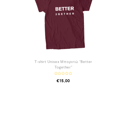
T-shirt Unisex Μπορντώ “Better
Together”
Β
€
15,00
α
θ
μ
ο
λ
ο
γ
ή
θ
η
κ