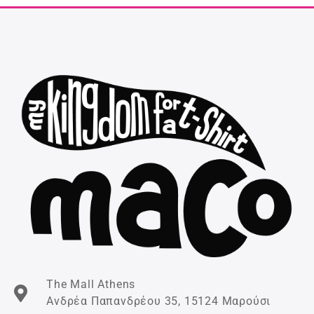
The Mall Athens
Ανδρέα Παπανδρέου 35, 15124 Μαρούσι